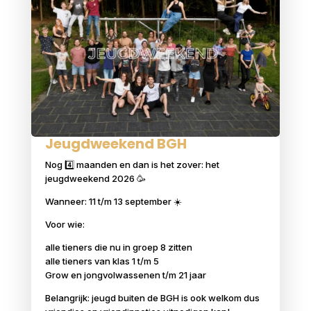
Jeugdweekend BGH
Nog 4️⃣ maanden en dan is het zover: het
jeugdweekend 2026 🥳
Wanneer: 11 t/m 13 september ☀️
Voor wie:
alle tieners die nu in groep 8 zitten
alle tieners van klas 1 t/m 5
Grow en jongvolwassenen t/m 21 jaar
Belangrijk: jeugd buiten de BGH is ook welkom dus