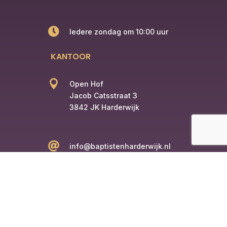

Iedere zondag om 10:00 uur
KANTOOR

Open Hof
Jacob Catsstraat 3
3842 JK Harderwijk

info@baptistenharderwijk.nl

+31 6 12345678