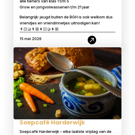
alle tieners van klas 1 t/m 5
Grow en jongvolwassenen t/m 21 jaar
Belangrijk: jeugd buiten de BGH is ook welkom dus
vriendjes en vriendinnetjes uitnodigen kan!
👨🏻‍🤝‍👨🏼👩🏻‍🤝‍👩🏼

15 mei 2026
Soepcafé Harderwijk
Soepcafé Harderwijk – elke laatste vrijdag van de