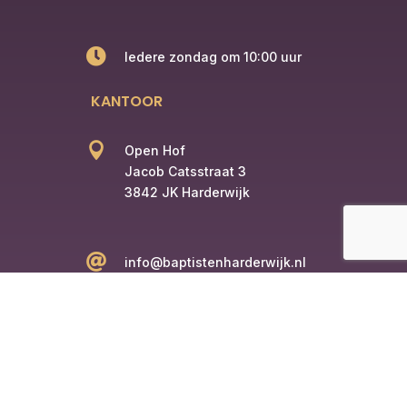

Iedere zondag om 10:00 uur
KANTOOR

Open Hof
Jacob Catsstraat 3
3842 JK Harderwijk

info@baptistenharderwijk.nl

+31 6 12345678