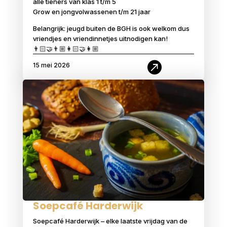
alle tieners van klas 1 t/m 5
Grow en jongvolwassenen t/m 21 jaar
Belangrijk: jeugd buiten de BGH is ook welkom dus
vriendjes en vriendinnetjes uitnodigen kan!
👨🏻‍🤝‍👨🏼👩🏻‍🤝‍👩🏼

15 mei 2026
Soepcafé Harderwijk
Soepcafé Harderwijk – elke laatste vrijdag van de