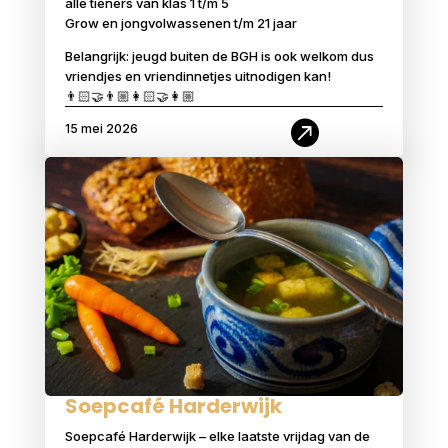
alle tieners van klas 1 t/m 5
Grow en jongvolwassenen t/m 21 jaar
Belangrijk: jeugd buiten de BGH is ook welkom dus
vriendjes en vriendinnetjes uitnodigen kan!
👨🏻‍🤝‍👨🏼👩🏻‍🤝‍👩🏼

15 mei 2026
Soepcafé Harderwijk
Soepcafé Harderwijk – elke laatste vrijdag van de