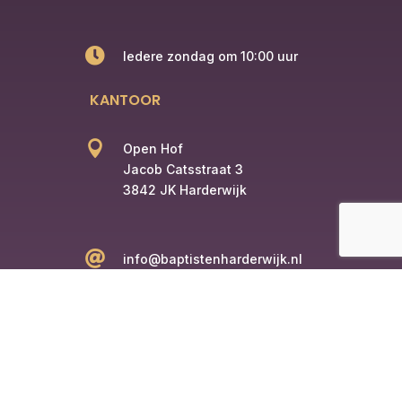

Iedere zondag om 10:00 uur
KANTOOR

Open Hof
Jacob Catsstraat 3
3842 JK Harderwijk

info@baptistenharderwijk.nl

+31 6 12345678