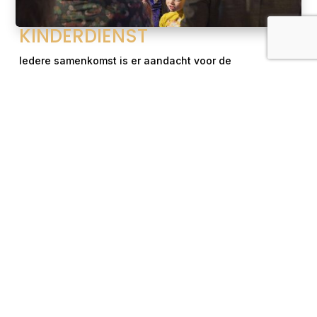
KINDERDIENST
I
edere
samenkom
s
t is
er
aandacht voor de
kinderen.
Aansluitend is er Kinderkerk
waarin
het
bijbelverhaal
centraal staat
, de ene week voor de
onderbouw (groep 1 t/m 4) en de andere week voor de
bovenbouw
(groep 5 t/m 8)
.
Na de
K
inderkerk gaan de
kinderen verder in hun
eigen
groep van Joy4Jesus
.