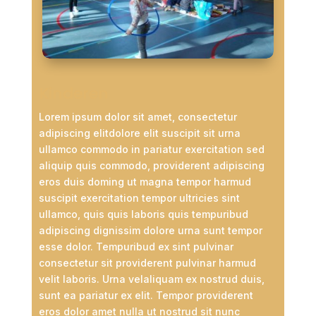
Kinderen
Lorem ipsum dolor sit amet, consectetur
adipiscing elitdolore elit suscipit sit urna
ullamco commodo in pariatur exercitation sed
aliquip quis commodo, providerent adipiscing
eros duis doming ut magna tempor harmud
suscipit exercitation tempor ultricies sint
ullamco, quis quis laboris quis tempuribud
adipiscing dignissim dolore urna sunt tempor
esse dolor. Tempuribud ex sint pulvinar
consectetur sit providerent pulvinar harmud
velit laboris. Urna velaliquam ex nostrud duis,
sunt ea pariatur ex elit. Tempor providerent
eros dolor amet nulla ut nostrud sit nunc