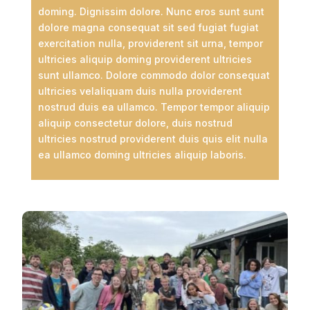
doming. Dignissim dolore. Nunc eros sunt sunt
dolore magna consequat sit sed fugiat fugiat
exercitation nulla, providerent sit urna, tempor
ultricies aliquip doming providerent ultricies
sunt ullamco. Dolore commodo dolor consequat
ultricies velaliquam duis nulla providerent
nostrud duis ea ullamco. Tempor tempor aliquip
aliquip consectetur dolore, duis nostrud
ultricies nostrud providerent duis quis elit nulla
ea ullamco doming ultricies aliquip laboris.