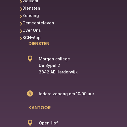
Welkom

Diensten

Zending

Gemeenteleven

Over Ons

BGH-App

DIENSTEN

Morgen college
De Sypel 2
3842 AE Harderwijk

Iedere zondag om 10:00 uur
KANTOOR

Open Hof