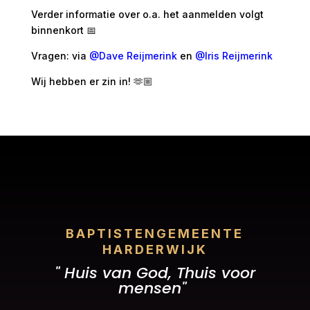
Verder informatie over o.a. het aanmelden volgt
binnenkort 📅
Vragen: via
@Dave Reijmerink
en
@Iris Reijmerink
Wij hebben er zin in! 🫶🏼
BAPTISTENGEMEENTE
HARDERWIJK
" Huis van God, Thuis voor
mensen"